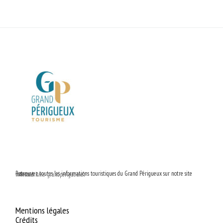
Retrouvez toutes les informations touristiques du Grand Périgueux sur notre site internet :
www.tourisme-grandperigueux.fr
Mentions légales
Crédits